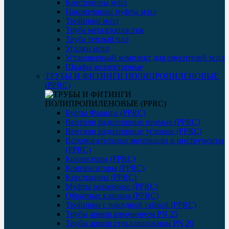
Крестовины м/пл
Наконечники муфты м/пл
Тройники м/пл
Труба металлопластик
Труба теплый пол
Уголки м/пл
Установочный комплект для смесителей м/пл
Шкафы коллекторные
ТРУБЫ И ФИТИНГИ ПОЛИПРОПИЛЕНОВЫЕ
(PPRC)
Бурты Фланцы (PPRC)
Вентили радиаторные прямые (PPRC)
Вентили радиаторные угловые (PPRC)
Вспомогательные материалы и инструменты
(PPRC)
Коллекторы (PPRC)
Компенсаторы (PPRC)
Крестовины (PPRC)
Муфты разъемные (PPRC)
Обратные клапана (PPRC)
Тройники с накидной гайкой (PPRC)
Трубы армир алюминием PN 25
Трубы армир стекловолокном PN 20