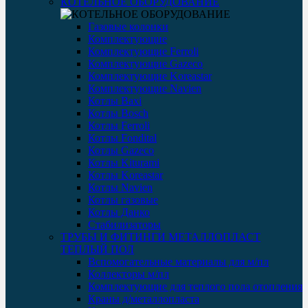
КОТЕЛЬНОЕ ОБОРУДОВАНИЕ
Газовые колонки
Комплектующие
Комплектующие Ferroli
Комплектующие Gazeco
Комплектующие Koreastar
Комплектующие Navien
Котлы Baxi
Котлы Bosch
Котлы Ferroli
Котлы Fondital
Котлы Gazeco
Котлы Kiturami
Котлы Koreastar
Котлы Navien
Котлы газовые
Котлы Данко
Стабилизаторы
ТРУБЫ И ФИТИНГИ МЕТАЛЛОПЛАСТ
ТЕПЛЫЙ ПОЛ
Вспомогательные материалы для м/пл
Коллекторы м/пл
Комплектующие для теплого пола отопления
Краны д/металлопласта