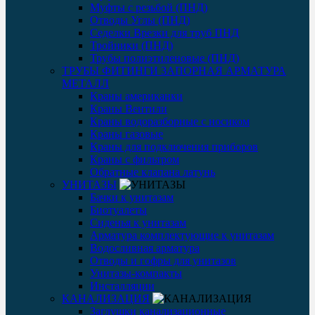
Муфты с резьбой (ПНД)
Отводы Углы (ПНД)
Седелки Врезки для труб ПНД
Тройники (ПНД)
Трубы полиэтиленовые (ПНД)
ТРУБЫ ФИТИНГИ ЗАПОРНАЯ АРМАТУРА
МЕТАЛЛ
Краны американки
Краны Вентили
Краны водоразборные с носиком
Краны газовые
Краны для подключения приборов
Краны с фильтром
Обратные клапана латунь
УНИТАЗЫ
Бачки к унитазам
Биотуалеты
Сиденья к унитазам
Арматура комплектующие к унитазам
Водосливная арматура
Отводы и гофры для унитазов
Унитазы-компакты
Инсталляции
КАНАЛИЗАЦИЯ
Заглушки канализационные