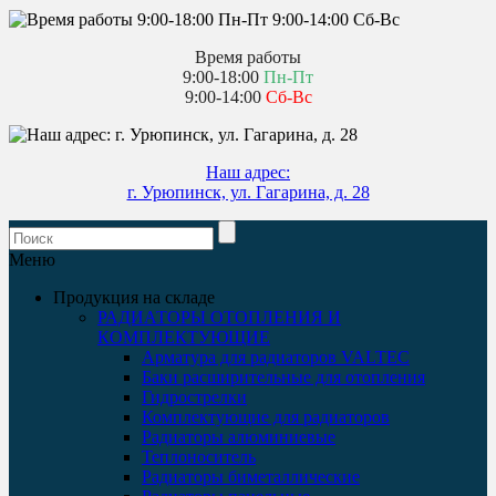
Время работы
9:00-18:00
Пн-Пт
9:00-14:00
Сб-Вс
Наш адрес:
г. Урюпинск, ул. Гагарина, д. 28
Меню
Продукция на складе
РАДИАТОРЫ ОТОПЛЕНИЯ И
КОМПЛЕКТУЮЩИЕ
Арматура для радиаторов VALTEC
Баки расширительные для отопления
Гидрострелки
Комплектующие для радиаторов
Радиаторы алюминиевые
Теплоноситель
Радиаторы биметаллические