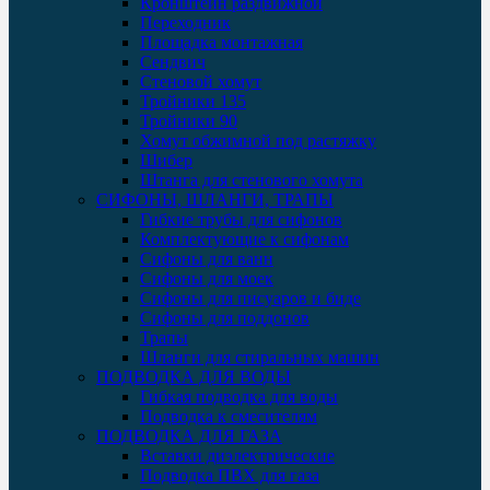
Кронштейн раздвижной
Переходник
Площадка монтажная
Сендвич
Стеновой хомут
Тройники 135
Тройники 90
Хомут обжимной под растяжку
Шибер
Штанга для стенового хомута
СИФОНЫ, ШЛАНГИ, ТРАПЫ
Гибкие трубы для сифонов
Комплектующие к сифонам
Сифоны для ванн
Сифоны для моек
Сифоны для писуаров и биде
Сифоны для поддонов
Трапы
Шланги для стиральных машин
ПОДВОДКА ДЛЯ ВОДЫ
Гибкая подводка для воды
Подводка к смесителям
ПОДВОДКА ДЛЯ ГАЗА
Вставки диэлектрические
Подводка ПВХ для газа