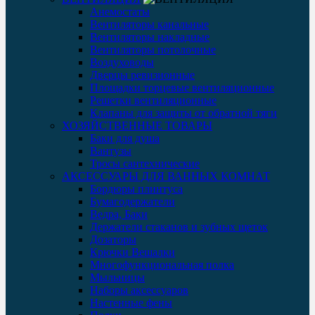
Анемостаты
Вентиляторы канальные
Вентиляторы накладные
Вентиляторы потолочные
Воздуховоды
Дверцы ревизионные
Площадки торцевые вентиляционные
Решетки вентиляционные
Клапаны для защиты от обратной тяги
ХОЗЯЙСТВЕННЫЕ ТОВАРЫ
Баки для душа
Вантузы
Тросы сантехнические
АКСЕССУАРЫ ДЛЯ ВАННЫХ КОМНАТ
Бордюры плинтуса
Бумагодержатели
Ведра, Баки
Держатели стаканов и зубных щеток
Дозаторы
Крючки Вешалки
Многофункциональная полка
Мыльницы
Наборы аксессуаров
Настенные фены