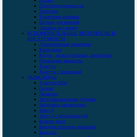
Полки
Полотенцедержатели
Поручни
Туалетные ершики
Шторы для ванной
Экраны под ванну
ВСПОМОГАТЕЛЬНЫЕ МАТЕРИАЛЫ И
ИНСТРУМЕНТЫ
Декоративные элементы
Крепления
Круги, диски отрезные, зачистные
Прокладки манжеты
Хомуты
Хомуты с шпилькой
ДЫМОХОДЫ
Адаптер ММ
Гильза
Дымоход
Заглушка внешняя д/трубы
Заглушка для ревизии
Зонт-Д
Зонт-Д с ветрозащитой
Колено угол
Конденсатоотвод внешний
Консоль