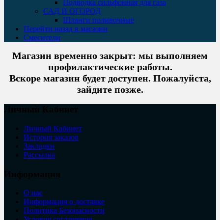
Подводка сильфонная для газа
САД И ОГОРОД
Шланги поливочные
Перейти назад в магазин
Смесители
Магазин временно закрыт: мы выполняем
профилактические работы.
Вскоре магазин будет доступен. Пожалуйста,
зайдите позже.
Личный Кабинет
Личный Кабинет
История заказов
Закладки
Рассылка
Информация
О нас
Информация о доставке
Политика Безопасности
Условия соглашения