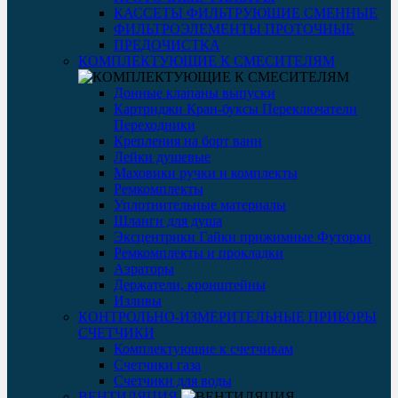
КАССЕТЫ ФИЛЬТРУЮЩИЕ СМЕННЫЕ
ФИЛЬТРОЭЛЕМЕНТЫ ПРОТОЧНЫЕ
ПРЕДОЧИСТКА
КОМПЛЕКТУЮЩИЕ К СМЕСИТЕЛЯМ
Донные клапаны выпуски
Картриджи Кран-буксы Переключатели
Переходники
Крепления на борт ванн
Лейки душевые
Маховики ручки и комплекты
Ремкомплекты
Уплотнительные материалы
Шланги для душа
Эксцентрики Гайки прижимные Футорки
Ремкомплекты и прокладки
Аэраторы
Держатели, кронштейны
Изливы
КОНТРОЛЬНО-ИЗМЕРИТЕЛЬНЫЕ ПРИБОРЫ
СЧЕТЧИКИ
Комплектующие к счетчикам
Счетчики газа
Счетчики для воды
ВЕНТИЛЯЦИЯ