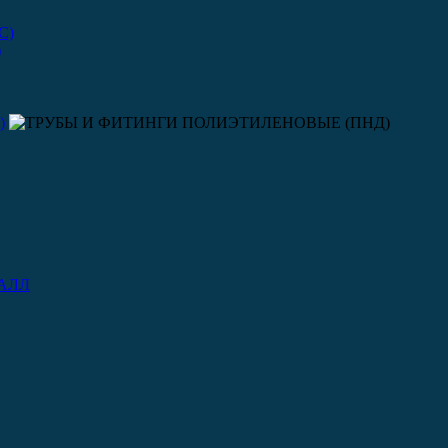
C)
)
)
АЛЛ