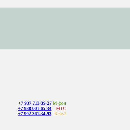
+7 937 713-39-27
М-фон
+7 988 001-65-34
МТС
+7 902 361-34-93
Теле-2