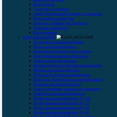
Биотуалеты
Сиденья к унитазам
Арматура комплектующие к унитазам
Водосливная арматура
Отводы и гофры для унитазов
Унитазы-компакты
Инсталляции
КАНАЛИЗАЦИЯ
Заглушки канализационные
Зонты вентиляционные
Клапаны обратные и вакуумные
Крестовины канализационные
Люки канализационные
Малошумная внутренняя канализация
Муфты канализационные
Отводы Углы канализационные
Переходы Патрубки канализационные
Ревизии канализационные
Сопутствующие товары канализации
Тройники канализационные
Трубы канализационные Ду 110
Трубы канализационные Ду 32
Трубы канализационные Ду 40
Трубы канализационные Ду 50